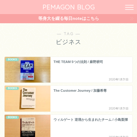
PEMAGON BLOG
等身大を綴る毎日noteはこちら
― TAG ―
ビジネス
BOOKS
THE TEAM 5つの法則 / 麻野耕司
2020年1月31日
BOOKS
The Customer Journey / 加藤希尊
2020年1月31日
BOOKS
ウィルゲート 逆境から生まれたチーム / 小島梨揮