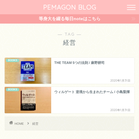
PEMAGON BLOG
等身大を綴る毎日noteはこちら
― TAG ―
経営
BOOKS
THE TEAM 5つの法則 / 麻野耕司
2020年1月31日
BOOKS
ウィルゲート 逆境から生まれたチーム / 小島梨揮
2020年1月31日
HOME
経営